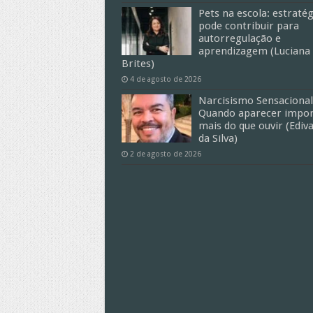
Pets na escola: estratég
pode contribuir para
autorregulação e
aprendizagem (Luciana
Brites)
4 de agosto de 2026
Narcisismo Sensacional
Quando aparecer impor
mais do que ouvir (Ediv
da Silva)
2 de agosto de 2026