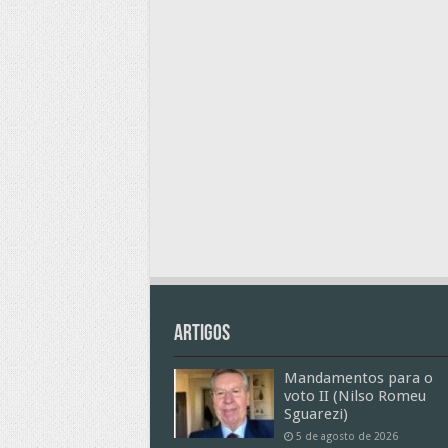
Artigos
Mandamentos para o
voto II (Nilso Romeu
Sguarezi)
5 de agosto de 2026