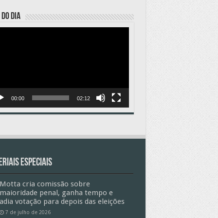
 DO DIA
ador
o
00:00
02:12
riais especiais
Motta cria comissão sobre
maioridade penal, ganha tempo e
adia votação para depois das eleições
7 de julho de 2026