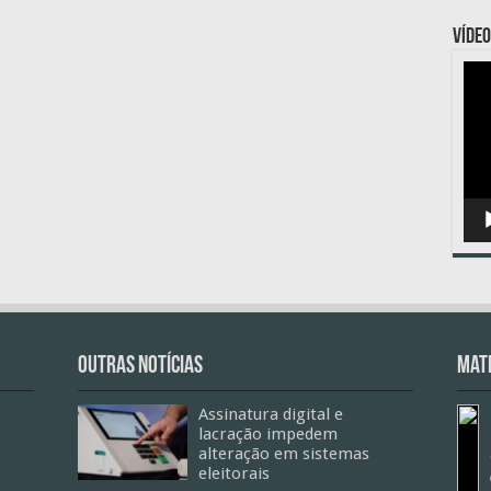
VÍDEO
Toc
de
víde
Outras Notícias
Mate
Assinatura digital e
lacração impedem
alteração em sistemas
eleitorais