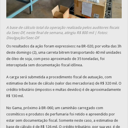
A base de cálculo total da operação realizada pelos auditores fiscais
da Seec-DF, neste final de semana, atingiu R$ 800 mil | Fotos:
Divulgação/Seec-DF
Os resultados da ação foram expressivos: na BR-020, por volta das 3h
deste domingo (2), uma carreta bitrem transportando 40 mil unidades
de óleo de soja, com peso aproximado de 35 toneladas, foi
interceptada sem documentação fiscal idônea.
A carga será submetida a procedimento fiscal de autuação, com
estimativa de base de cálculo (valor das mercadorias) de R$ 320 mil. O
crédito tributário (impostos e multas devidos) é de aproximadamente
R$ 130 mil.
No Gama, próximo à BR-060, um caminhão carregado com
cosméticos e produtos de perfumaria foi retido e apreendido por
estar sem documentação fiscal. Somente neste caso, a estimativa de
base de cálculo é de R$ 126 mil. O crédito tributário, por sua vez, é de