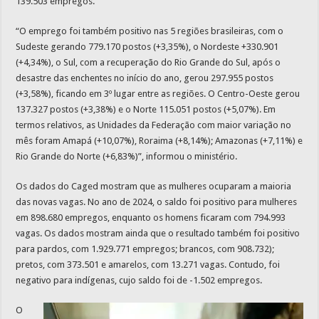
139.503 empregos.
“O emprego foi também positivo nas 5 regiões brasileiras, com o
Sudeste gerando 779.170 postos (+3,35%), o Nordeste +330.901
(+4,34%), o Sul, com a recuperação do Rio Grande do Sul, após o
desastre das enchentes no início do ano, gerou 297.955 postos
(+3,58%), ficando em 3º lugar entre as regiões. O Centro-Oeste gerou
137.327 postos (+3,38%) e o Norte 115.051 postos (+5,07%). Em
termos relativos, as Unidades da Federação com maior variação no
mês foram Amapá (+10,07%), Roraima (+8,14%); Amazonas (+7,11%) e
Rio Grande do Norte (+6,83%)”, informou o ministério.
Os dados do Caged mostram que as mulheres ocuparam a maioria
das novas vagas. No ano de 2024, o saldo foi positivo para mulheres
em 898.680 empregos, enquanto os homens ficaram com 794.993
vagas. Os dados mostram ainda que o resultado também foi positivo
para pardos, com 1.929.771 empregos; brancos, com 908.732);
pretos, com 373.501 e amarelos, com 13.271 vagas. Contudo, foi
negativo para indígenas, cujo saldo foi de -1.502 empregos.
O