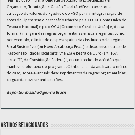
“Na instrução inicial, a Unidade de Auditoria Especializada em
Orçamento, Tributação e Gestão Fiscal (AudFiscal) apontou a
utilização de valores do Fgeduc e do FGO para a integralização de
cotas do Fipem sem o necessário trânsito pela CUTN [Conta Única do
Tesouro Nacional] e pelo OGU [Orçamento Geral da União] e, dessa
forma, à margem das regras orçamentárias e fiscais vigentes, como,
por exemplo, o limite de despesas primárias instituído pelo Regime
Fiscal Sustentável (ou Novo Arcabouço Fiscal) e dispositivos da Lei de
Responsabilidade Fiscal (arts. 9º e 26) e Regra de Ouro (art. 167,
inciso III, da Constituição Federal)”, diz um trecho do acórdão que
manteve o bloqueio do programa. O tribunal ainda analisará o mérito
do caso, sobre eventuais descumprimentos de regras orçamentárias,
e aguarda novas manifestações.
Repórter Brasília/Agência Brasil
Artigos relacionados