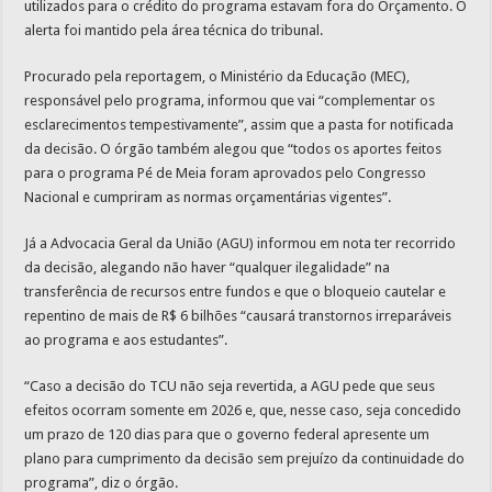
utilizados para o crédito do programa estavam fora do Orçamento. O
alerta foi mantido pela área técnica do tribunal.
Procurado pela reportagem, o Ministério da Educação (MEC),
responsável pelo programa, informou que vai “complementar os
esclarecimentos tempestivamente”, assim que a pasta for notificada
da decisão. O órgão também alegou que “todos os aportes feitos
para o programa Pé de Meia foram aprovados pelo Congresso
Nacional e cumpriram as normas orçamentárias vigentes”.
Já a Advocacia Geral da União (AGU) informou em nota ter recorrido
da decisão, alegando não haver “qualquer ilegalidade” na
transferência de recursos entre fundos e que o bloqueio cautelar e
repentino de mais de R$ 6 bilhões “causará transtornos irreparáveis
ao programa e aos estudantes”.
“Caso a decisão do TCU não seja revertida, a AGU pede que seus
efeitos ocorram somente em 2026 e, que, nesse caso, seja concedido
um prazo de 120 dias para que o governo federal apresente um
plano para cumprimento da decisão sem prejuízo da continuidade do
programa”, diz o órgão.