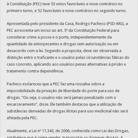
à Constituição (PEC) teve 53 votos favoráveis e nove contrários no
primeiro turno, e 52 favoráveis e nove contrários no segundo turno.
Apresentada pelo presidente da Casa, Rodrigo Pacheco (PSD-MG), a
PEC acrescenta um inciso ao art. 5º da Constituição Federal para
considerar crime a posse e o porte, independentemente da
quantidade de entorpecentes e drogas sem autorização ou em
desacordo com a lei. Segundo a proposta, deve ser observada a
distinção entre o traficante e o usuário pelas circunstâncias fáticas do
caso concreto, aplicando aos usuários penas alternativas à prisão e
tratamento contra dependência.
Pacheco esclareceu que a PEC faz uma ressalva sobre a
impossibilidade da privação de liberdade do porte para uso de
drogas. “Ou seja, o usuário não será jamais penalizado com o
encarceramento”, disse. Ele também destacou que a utilização de
substâncias derivadas de drogas ilícitas para uso medicinal não será
afetada pela PEC.
Atualmente, a Lei nº 11.343, de 2006, conhecida como Lei das Drogas,
estabelece que é crime vender, transportar ou fornecer drogas. A