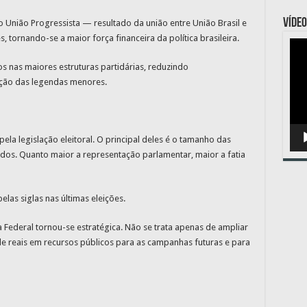
VÍDEO
 União Progressista — resultado da união entre União Brasil e
, tornando-se a maior força financeira da política brasileira.
Toc
de
víde
s nas maiores estruturas partidárias, reduzindo
ição das legendas menores.
pela legislação eleitoral. O principal deles é o tamanho das
os. Quanto maior a representação parlamentar, maior a fatia
as siglas nas últimas eleições.
a Federal tornou-se estratégica. Não se trata apenas de ampliar
s de reais em recursos públicos para as campanhas futuras e para