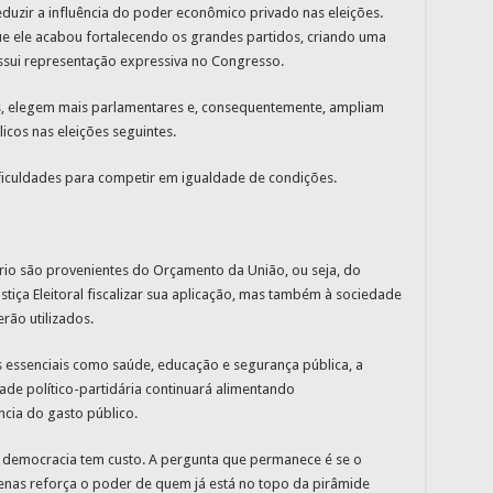
uzir a influência do poder econômico privado nas eleições.
ue ele acabou fortalecendo os grandes partidos, criando uma
ossui representação expressiva no Congresso.
s, elegem mais parlamentares e, consequentemente, ampliam
icos nas eleições seguintes.
ficuldades para competir em igualdade de condições.
ário são provenientes do Orçamento da União, ou seja, do
stiça Eleitoral fiscalizar sua aplicação, mas também à sociedade
ão utilizados.
 essenciais como saúde, educação e segurança pública, a
idade político-partidária continuará alimentando
ncia do gasto público.
 a democracia tem custo. A pergunta que permanece é se o
enas reforça o poder de quem já está no topo da pirâmide