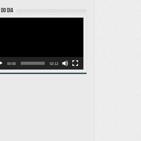
 DO DIA
ador
o
00:00
02:12