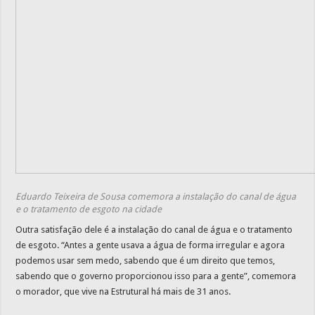
Eduardo Teixeira de Sousa comemora a instalação do canal de água
e o tratamento de esgoto na cidade
Outra satisfação dele é a instalação do canal de água e o tratamento
de esgoto. “Antes a gente usava a água de forma irregular e agora
podemos usar sem medo, sabendo que é um direito que temos,
sabendo que o governo proporcionou isso para a gente”, comemora
o morador, que vive na Estrutural há mais de 31 anos.