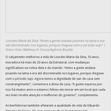
Lourdes Maria da Silva: “Antes a gente andava pisando na lama e era
até discriminado nos lugares, porque chegava com o pé todo sujo” |
Fotos: Foto: Matheus H. Souza/Agência Brasília
O calçamento melhorou a vida de Lourdes Maria da Silva, 55 anos,
moradora há mais de 20 anos da Estrutural, com mudanças
significativas na rotina dela e do marido. “Antes a gente andava
pisando na lama e era até discriminado nos lugares, porque chegava
com o pé todo sujo. Agora temos a dignidade de sair de casa sem
constrangimento”, comemora a dona de casa. “A gente esperou por
isso há muitos anos e estamos felizes em morar em um local que cada
vez mais recebe atenção e melhorias do governo”, complementa.
As benfeitorias também afetaram a qualidade de vida de Eduardo
Teixeira de Sousa, 51, que agora pode se locomover com