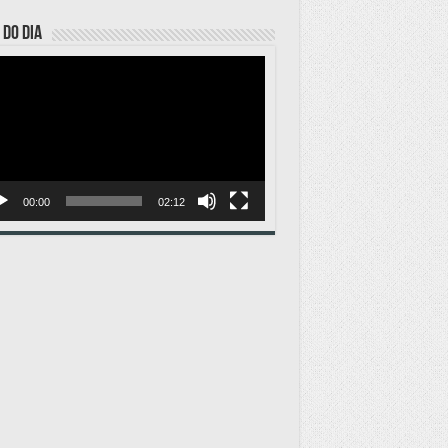
 DO DIA
ador
o
00:00
02:12