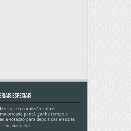
riais especiais
Motta cria comissão sobre
maioridade penal, ganha tempo e
adia votação para depois das eleições
7 de julho de 2026