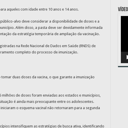
VÍDEO
para aqueles com idade entre 10 anos e 14 anos.
Toc
público-alvo deve considerar a disponibilidade de doses e a
de
víde
unicípio. Além disso, a pasta deve ser devidamente informada
ntação da estratégia temporária de ampliação da vacinação.
gistradas na Rede Nacional de Dados em Saúde (RNDS) de
oramento completo do processo de imunização.
o tomar duas doses da vacina, o que garante a imunização
5 milhões de doses foram enviadas aos estados e municípios,
situação é ainda mais preocupante entre os adolescentes.
iniciaram o esquema vacinal não retornaram para a segunda
pios intensifiquem as estratégias de busca ativa, identificando