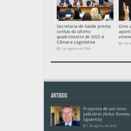
Secretaria de Saúde presta
Dino 
contas do último
apont
quadrimestre de 2025 à
emend
Câmara Legislativa
7 de 
7 de agosto de 2026
Artigos
Proposta de um novo
judiciário (Nilso Romeu
Sguarezi)
7 de agosto de 2026