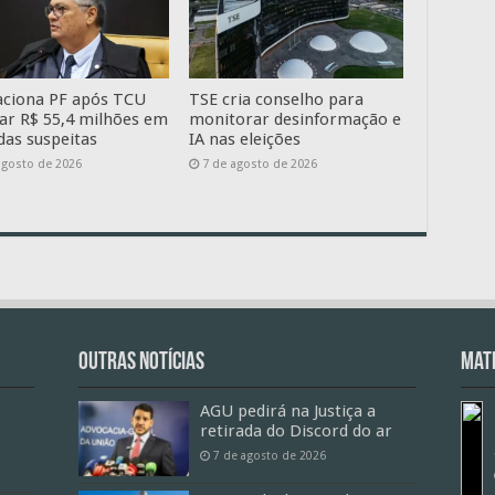
aciona PF após TCU
TSE cria conselho para
ar R$ 55,4 milhões em
monitorar desinformação e
as suspeitas
IA nas eleições
agosto de 2026
7 de agosto de 2026
Outras Notícias
Mate
AGU pedirá na Justiça a
retirada do Discord do ar
7 de agosto de 2026