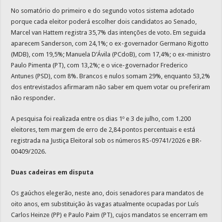
No somatório do primeiro e do segundo votos sistema adotado
porque cada eleitor poderá escolher dois candidatos ao Senado,
Marcel van Hattem registra 35,7% das intenções de voto. Em seguida
aparecem Sanderson, com 24,1%; o ex-governador Germano Rigotto
(MDB), com 19,5%; Manuela D’Ávila (PCdoB), com 17,4%; o ex-ministro
Paulo Pimenta (PT), com 13,2%; e o vice-governador Frederico
Antunes (PSD), com 8%. Brancos e nulos somam 29%, enquanto 53,2%
dos entrevistados afirmaram não saber em quem votar ou preferiram
não responder.
A pesquisa foi realizada entre os dias 1º e 3 de julho, com 1.200
eleitores, tem margem de erro de 2,84 pontos percentuais e está
registrada na Justiça Eleitoral sob os números RS-09741/2026 e BR-
00409/2026.
Duas cadeiras em disputa
Os gaúchos elegerão, neste ano, dois senadores para mandatos de
oito anos, em substituição às vagas atualmente ocupadas por Luís
Carlos Heinze (PP) e Paulo Paim (PT), cujos mandatos se encerram em