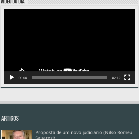
VÍDEO DO DIA
Tocador
de
vídeo
00:00
02:12
Artigos
Proposta de um novo judiciário (Nilso Romeu
Sguarezi)