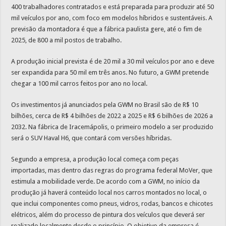
400 trabalhadores contratados e está preparada para produzir até 50
mil veículos por ano, com foco em modelos híbridos e sustentáveis. A
previsão da montadora é que a fábrica paulista gere, até o fim de
2025, de 800 a mil postos de trabalho.
A produção inicial prevista é de 20 mil a 30 mil veículos por ano e deve
ser expandida para 50 mil em três anos. No futuro, a GWM pretende
chegar a 100 mil carros feitos por ano no local.
Os investimentos já anunciados pela GWM no Brasil são de R$ 10
bilhões, cerca de R$ 4 bilhões de 2022 a 2025 e R$ 6 bilhões de 2026 a
2032. Na fábrica de Iracemápolis, o primeiro modelo a ser produzido
será o SUV Haval H6, que contará com versões híbridas.
Segundo a empresa, a produção local começa com peças
importadas, mas dentro das regras do programa federal MoVer, que
estimula a mobilidade verde. De acordo com a GWM, no início da
produção já haverá conteúdo local nos carros montados no local, o
que inclui componentes como pneus, vidros, rodas, bancos e chicotes
elétricos, além do processo de pintura dos veículos que deverá ser
realizado localmente desde o princípio. O objetivo da empresa é