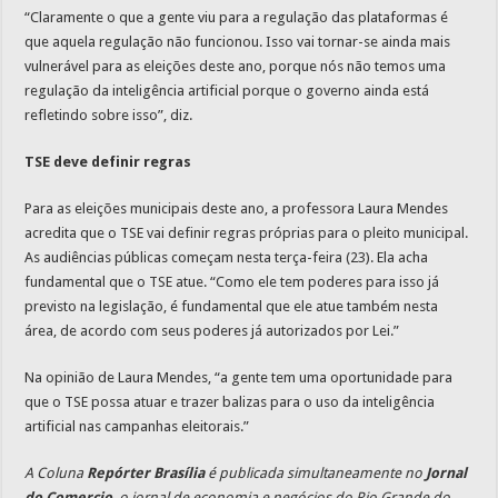
“Claramente o que a gente viu para a regulação das plataformas é
que aquela regulação não funcionou. Isso vai tornar-se ainda mais
vulnerável para as eleições deste ano, porque nós não temos uma
regulação da inteligência artificial porque o governo ainda está
refletindo sobre isso”, diz.
TSE deve definir regras
Para as eleições municipais deste ano, a professora Laura Mendes
acredita que o TSE vai definir regras próprias para o pleito municipal.
As audiências públicas começam nesta terça-feira (23). Ela acha
fundamental que o TSE atue. “Como ele tem poderes para isso já
previsto na legislação, é fundamental que ele atue também nesta
área, de acordo com seus poderes já autorizados por Lei.”
Na opinião de Laura Mendes, “a gente tem uma oportunidade para
que o TSE possa atuar e trazer balizas para o uso da inteligência
artificial nas campanhas eleitorais.”
A Coluna
Repórter Brasília
é publicada simultaneamente no
Jornal
do Comercio
, o jornal de economia e negócios do Rio Grande do