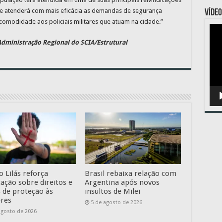
sede atenderá com mais eficácia as demandas de segurança
VÍDEO
 comodidade aos policiais militares que atuam na cidade.”
Toc
de
víde
dministração Regional do SCIA/Estrutural
o Lilás reforça
Brasil rebaixa relação com
tação sobre direitos e
Argentina após novos
s de proteção às
insultos de Milei
res
5 de agosto de 2026
agosto de 2026