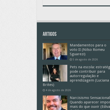
Artigos
Mandamentos para o
voto II (Nilso Romeu
Sguarezi)
5 de agosto de 2026
Pets na escola: estratég
pode contribuir para
autorregulação e
aprendizagem (Luciana
Brites)
4 de agosto de 2026
Narcisismo Sensacional
Quando aparecer impor
mais do que ouvir (Ediv