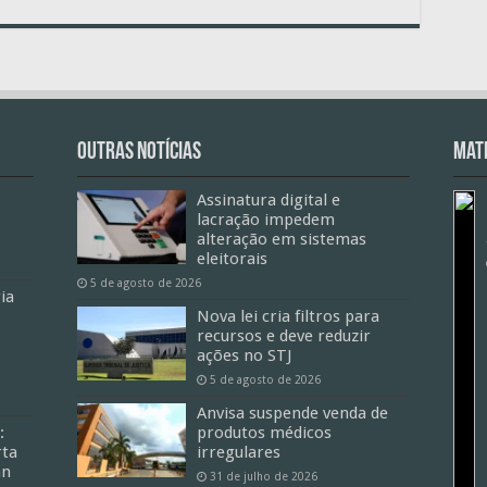
Outras Notícias
Mate
Assinatura digital e
lacração impedem
alteração em sistemas
eleitorais
5 de agosto de 2026
ia
Nova lei cria filtros para
recursos e deve reduzir
ações no STJ
5 de agosto de 2026
Anvisa suspende venda de
:
produtos médicos
ta
irregulares
an
31 de julho de 2026