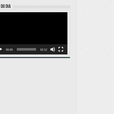
 DO DIA
ador
o
00:00
02:12