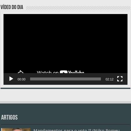
VÍDEO DO DIA
Tocador
de
vídeo
00:00
02:12
Artigos
Mandamentos para o voto II (Nilso Romeu