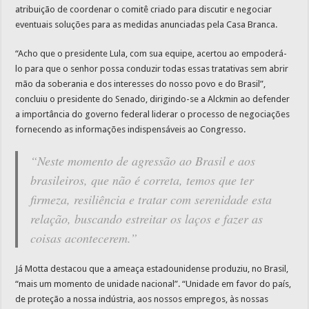
atribuição de coordenar o comitê criado para discutir e negociar
eventuais soluções para as medidas anunciadas pela Casa Branca.
“Acho que o presidente Lula, com sua equipe, acertou ao empoderá-
lo para que o senhor possa conduzir todas essas tratativas sem abrir
mão da soberania e dos interesses do nosso povo e do Brasil”,
concluiu o presidente do Senado, dirigindo-se a Alckmin ao defender
a importância do governo federal liderar o processo de negociações
fornecendo as informações indispensáveis ao Congresso.
“Neste momento de agressão ao Brasil e aos
brasileiros, que não é correta, temos que ter
firmeza, resiliência e tratar com serenidade esta
relação, buscando estreitar os laços e fazer as
coisas acontecerem.”
Já Motta destacou que a ameaça estadounidense produziu, no Brasil,
“mais um momento de unidade nacional”. “Unidade em favor do país,
de proteção a nossa indústria, aos nossos empregos, às nossas