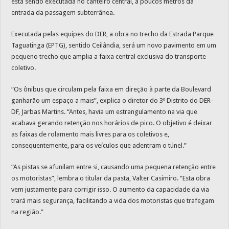
está sendo executada no canteiro central, a poucos metros da
entrada da passagem subterrânea.
Executada pelas equipes do DER, a obra no trecho da Estrada Parque
Taguatinga (EPTG), sentido Ceilândia, será um novo pavimento em um
pequeno trecho que amplia a faixa central exclusiva do transporte
coletivo.
“Os ônibus que circulam pela faixa em direção à parte da Boulevard
ganharão um espaço a mais”, explica o diretor do 3º Distrito do DER-
DF, Jarbas Martins. “Antes, havia um estrangulamento na via que
acabava gerando retenção nos horários de pico. O objetivo é deixar
as faixas de rolamento mais livres para os coletivos e,
consequentemente, para os veículos que adentram o túnel.”
“As pistas se afunilam entre si, causando uma pequena retenção entre
os motoristas”, lembra o titular da pasta, Valter Casimiro. “Esta obra
vem justamente para corrigir isso. O aumento da capacidade da via
trará mais segurança, facilitando a vida dos motoristas que trafegam
na região.”