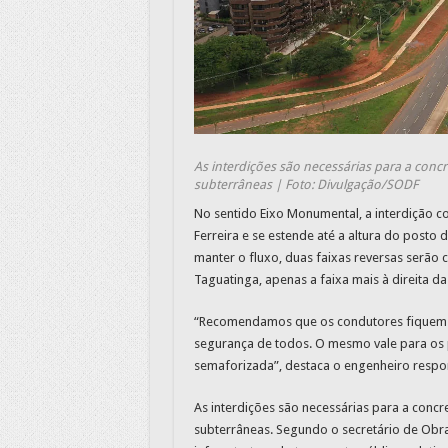
As interdições são necessárias para a con
subterrâneas | Foto: Divulgação/SODF
No sentido Eixo Monumental, a interdição c
Ferreira e se estende até a altura do posto 
manter o fluxo, duas faixas reversas serão
Taguatinga, apenas a faixa mais à direita da
“Recomendamos que os condutores fiquem ate
segurança de todos. O mesmo vale para os 
semaforizada”, destaca o engenheiro respon
As interdições são necessárias para a con
subterrâneas. Segundo o secretário de Obras