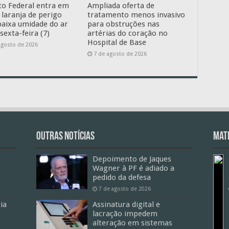
ito Federal entra em
Ampliada oferta de
 laranja de perigo
tratamento menos invasivo
baixa umidade do ar
para obstruções nas
sexta-feira (7)
artérias do coração no
Hospital de Base
agosto de 2026
7 de agosto de 2026
Outras Notícias
Mate
Depoimento de Jaques
Wagner à PF é adiado a
pedido da defesa
7 de agosto de 2026
ia
Assinatura digital e
lacração impedem
alteração em sistemas