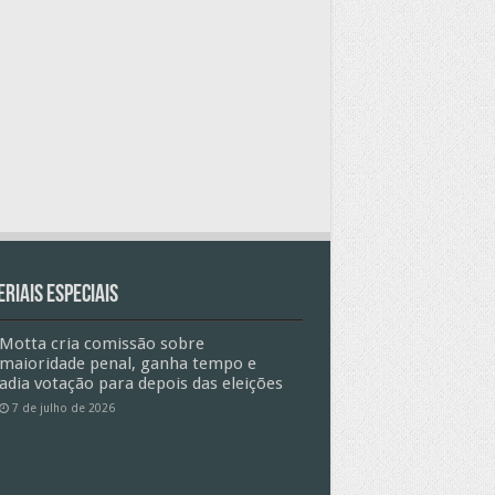
riais especiais
Motta cria comissão sobre
maioridade penal, ganha tempo e
adia votação para depois das eleições
7 de julho de 2026