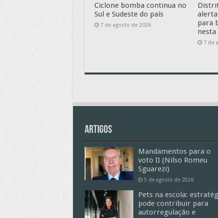
Ciclone bomba continua no
Distr
Sul e Sudeste do país
alerta
para 
7 de agosto de 2026
nesta 
7 de 
Artigos
Mandamentos para o
voto II (Nilso Romeu
Sguarezi)
5 de agosto de 2026
Pets na escola: estratég
pode contribuir para
autorregulação e