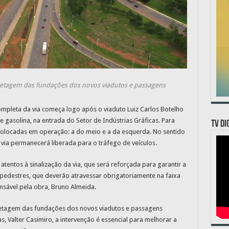
cretagem das fundações dos novos viadutos e passagens
ompleta da via começa logo após o viaduto Luiz Carlos Botelho
de gasolina, na entrada do Setor de Indústrias Gráficas. Para
TV DI
 colocadas em operação: a do meio e a da esquerda. No sentido
 via permanecerá liberada para o tráfego de veículos.
ntos à sinalização da via, que será reforçada para garantir a
pedestres, que deverão atravessar obrigatoriamente na faixa
sável pela obra, Bruno Almeida.
cretagem das fundações dos novos viadutos e passagens
, Valter Casimiro, a intervenção é essencial para melhorar a