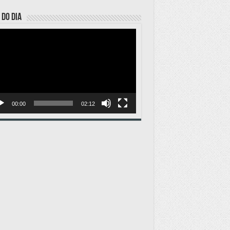
 DO DIA
ador
o
00:00
02:12