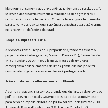
Melchionna argumenta que a experiência já demonstra resultados: “a
utilização de tornozeleiras reduz a reincidência dos agressores e
diminui os índices de feminicídio. O uso da tecnologia é fundamental
para salvar vidas e evitar que a violência doméstica escale até o crime
mais extremo”, defende a deputada.
Respaldo suprapartidário
A proposta ganhou respaldo suprapartidário, também assinam o
projeto as deputadas gaúchas, Maria do Rosário (PT),
Denise Pessôa
(PT)
e
Franciane Bayer (Republicanos). Trata-se de uma rara
convergência política em torno de uma agenda que não pode ter
divisões ideológicas; proteger mulheres é proteger a vida.
Pré-candidatos de olho na rampa do Planalto
A corrida presidencial já começou, ainda que disfarçada de encontros
políticos e eventos sociais. Governadores da direita se movimentam
para herdar o espólio eleitoral de Jair Bolsonaro, inelegível até 2030.
Tarcísio de Freitas (Republicanos/SP), Ronaldo Caiado (União