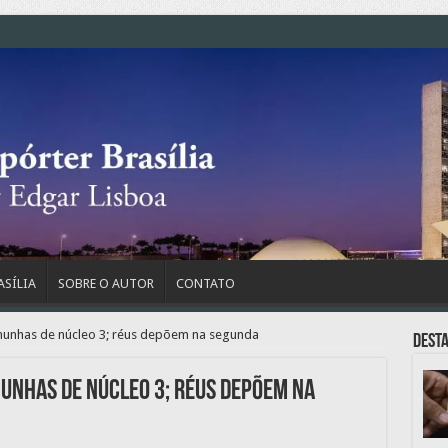
ASÍLIA
SOBRE O AUTOR
CONTATO
emunhas de núcleo 3; réus depõem na segunda
Dest
munhas de núcleo 3; réus depõem na