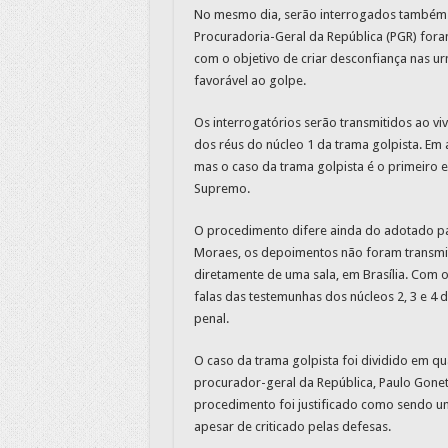
No mesmo dia, serão interrogados também o
Procuradoria-Geral da República (PGR) fora
com o objetivo de criar desconfiança nas urn
favorável ao golpe.
Os interrogatórios serão transmitidos ao v
dos réus do núcleo 1 da trama golpista. Em 
mas o caso da trama golpista é o primeiro 
Supremo.
O procedimento difere ainda do adotado pa
Moraes, os depoimentos não foram transmi
diretamente de uma sala, em Brasília. Com
falas das testemunhas dos núcleos 2, 3 e 4
penal.
O caso da trama golpista foi dividido em q
procurador-geral da República, Paulo Gone
procedimento foi justificado como sendo um
apesar de criticado pelas defesas.