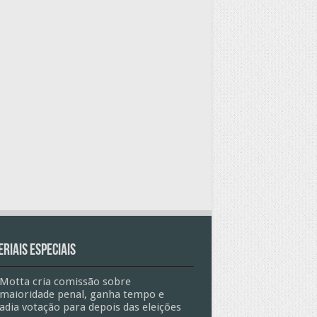
riais especiais
Motta cria comissão sobre
maioridade penal, ganha tempo e
adia votação para depois das eleições