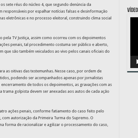
s sete réus do núcleo 4, que segundo denúncia da
VÍDEO
m responsáveis por espalhar notícias falsas e desinformação
as eletrônicas e no processo eleitoral, construindo clima social
Toc
de
víde
ivo pela TV Justiça, assim como ocorreu com os depoimentos
ações penais, tal procedimento costuma ser público e aberto,
em que são também veiculados ao vivo pelos canais oficiais do
ra as oitivas das testemunhas. Nesse caso, por ordem de
tidos, podendo ser acompanhados apenas por jornalistas
 o encerramento de todos os depoimentos, as gravações com as
 da trama golpista devem ser anexadas aos autos de cada ação
uatro ações penais, conforme fatiamento do caso feito pelo
t, com autorização da Primeira Turma do Supremo. O
a forma de racionalizar e agilizar o processamento do caso,