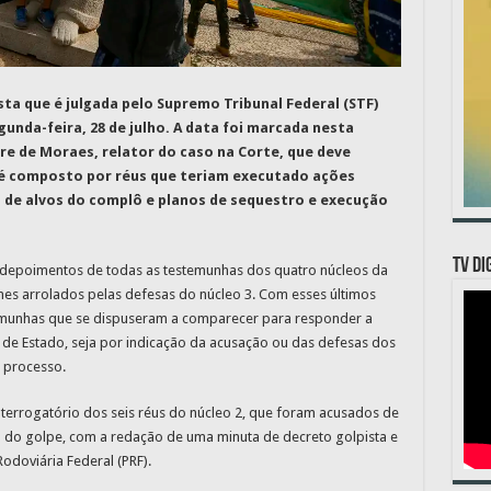
sta que é julgada pelo Supremo Tribunal Federal (STF)
unda-feira, 28 de julho. A data foi marcada nesta
dre de Moraes, relator do caso na Corte, que deve
é composto por réus que teriam executado ações
 de alvos do complô e planos de sequestro e execução
TV DI
depoimentos de todas as testemunhas dos quatro núcleos da
mes arrolados pelas defesas do núcleo 3. Com esses últimos
emunhas que se dispuseram a comparecer para responder a
 de Estado, seja por indicação da acusação ou das defesas dos
 processo.
interrogatório dos seis réus do núcleo 2, que foram acusados de
o do golpe, com a redação de uma minuta de decreto golpista e
 Rodoviária Federal (PRF).