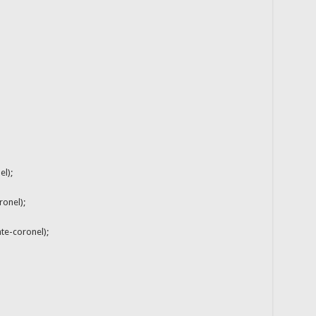
l);
ronel);
te-coronel);