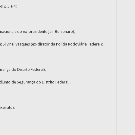
 2, 3 e 4:
rnacionais do ex-presidente Jair Bolsonaro);
ilvinei Vasques (ex-diretor da Polícia Rodoviária Federal);
rança do Distrito Federal);
djunto de Segurança do Distrito Federal).
xército);