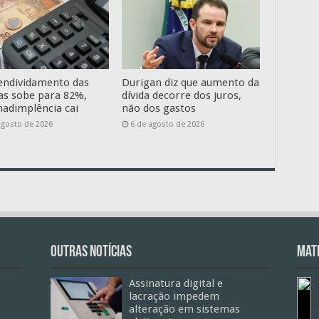
endividamento das
Durigan diz que aumento da
ias sobe para 82%,
dívida decorre dos juros,
nadimplência cai
não dos gastos
agosto de 2026
6 de agosto de 2026
Outras Notícias
Mate
Assinatura digital e
lacração impedem
alteração em sistemas