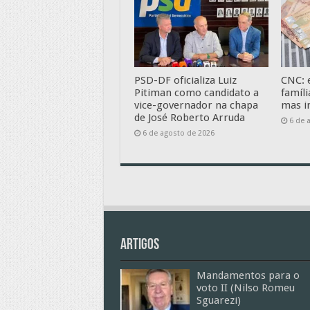
PSD-DF oficializa Luiz
CNC: 
Pitiman como candidato a
famíl
vice-governador na chapa
mas i
de José Roberto Arruda
6 de 
6 de agosto de 2026
Artigos
Mandamentos para o
voto II (Nilso Romeu
Sguarezi)