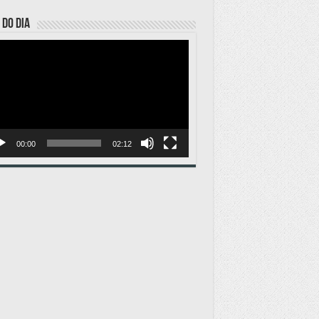
 DO DIA
ador
o
00:00
02:12