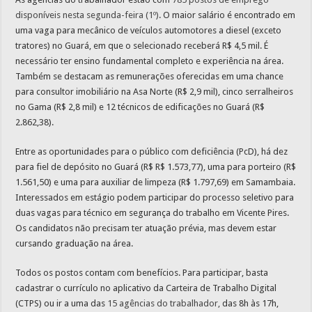
disponíveis nesta segunda-feira (1º)
. O maior salário é encontrado em
uma vaga para mecânico de veículos automotores a diesel (exceto
tratores) no Guará, em que o selecionado receberá R$ 4,5 mil. É
necessário ter ensino fundamental completo e experiência na área.
Também se destacam as remunerações oferecidas em uma chance
para consultor imobiliário na Asa Norte (R$ 2,9 mil), cinco serralheiros
no Gama (R$ 2,8 mil) e 12 técnicos de edificações no Guará (R$
2.862,38).
Entre as oportunidades para o público com deficiência (PcD), há dez
para fiel de depósito no Guará (R$ R$ 1.573,77), uma para porteiro (R$
1.561,50) e uma para auxiliar de limpeza (R$ 1.797,69) em Samambaia.
Interessados em estágio podem participar do processo seletivo para
duas vagas para técnico em segurança do trabalho em Vicente Pires.
Os candidatos não precisam ter atuação prévia, mas devem estar
cursando graduação na área.
Todos os postos contam com benefícios. Para participar, basta
cadastrar o currículo no aplicativo da Carteira de Trabalho Digital
(CTPS) ou ir a uma das
15 agências do trabalhador,
das 8h às 17h,