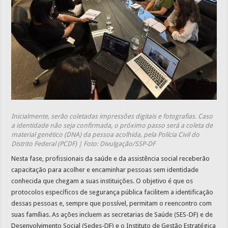
Inicialmente, serão coletadas impressões digitais e fotografias. Caso
a identidade não seja confirmada, o próximo passo será a coleta de
material genético (DNA) da pessoa acolhida, pela Polícia Civil do
Distrito Federal (PCDF) | Foto: Divulgação/SSP-DF
Nesta fase, profissionais da saúde e da assistência social receberão
capacitação para acolher e encaminhar pessoas sem identidade
conhecida que chegam a suas instituições. O objetivo é que os
protocolos específicos de segurança pública facilitem a identificação
dessas pessoas e, sempre que possível, permitam o reencontro com
suas famílias. As ações incluem as secretarias de Saúde (SES-DF) e de
Desenvolvimento Social (Sedes-DF) e o Instituto de Gestão Estratégica