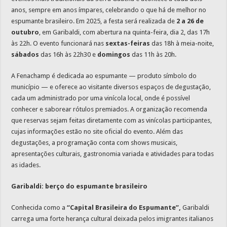
anos, sempre em anos ímpares, celebrando o que há de melhor no
espumante brasileiro. Em 2025, a festa será realizada de
2 a 26 de
outubro
, em Garibaldi, com abertura na quinta-feira, dia 2, das 17h
às 22h. O evento funcionará nas
sextas-feiras
das 18h à meia-noite,
sábados
das 16h às 22h30 e
domingos
das 11h às 20h.
A Fenachamp é dedicada ao espumante — produto símbolo do
município — e oferece ao visitante diversos espaços de degustação,
cada um administrado por uma vinícola local, onde é possível
conhecer e saborear rótulos premiados. A organização recomenda
que reservas sejam feitas diretamente com as vinícolas participantes,
cujas informações estão no site oficial do evento. Além das
degustações, a programação conta com shows musicais,
apresentações culturais, gastronomia variada e atividades para todas
as idades.
Garibaldi: berço do espumante brasileiro
Conhecida como a
“Capital Brasileira do Espumante”
,
Garibaldi
carrega uma forte herança cultural deixada pelos imigrantes italianos