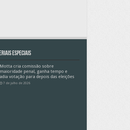
riais especiais
Motta cria comissão sobre
maioridade penal, ganha tempo e
adia votação para depois das eleições
7 de julho de 2026