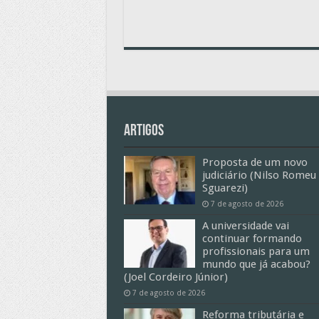
Artigos
Proposta de um novo
judiciário (Nilso Romeu
Sguarezi)
7 de agosto de 2026
A universidade vai
continuar formando
profissionais para um
mundo que já acabou?
(Joel Cordeiro Júnior)
7 de agosto de 2026
Reforma tributária e