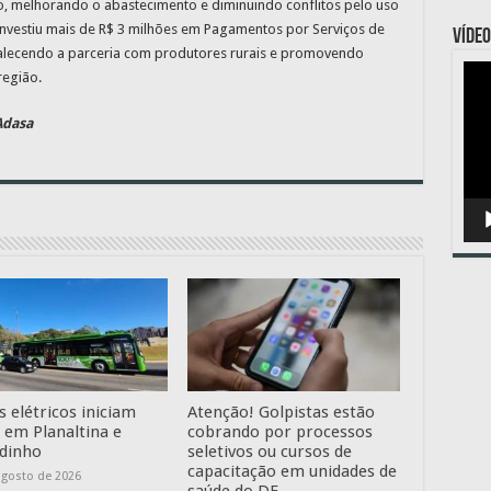
o, melhorando o abastecimento e diminuindo conflitos pelo uso
 investiu mais de R$ 3 milhões em Pagamentos por Serviços de
VÍDEO
talecendo a parceria com produtores rurais e promovendo
Toc
região.
de
víde
Adasa
 elétricos iniciam
Atenção! Golpistas estão
s em Planaltina e
cobrando por processos
dinho
seletivos ou cursos de
capacitação em unidades de
agosto de 2026
saúde do DF