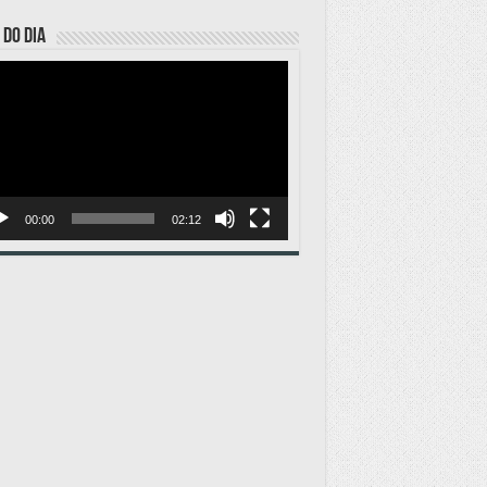
 DO DIA
ador
o
00:00
02:12