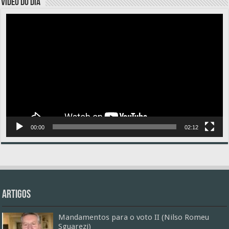
VÍDEO DO DIA
Tocador
de
vídeo
00:00
02:12
Artigos
Mandamentos para o voto II (Nilso Romeu
Sguarezi)