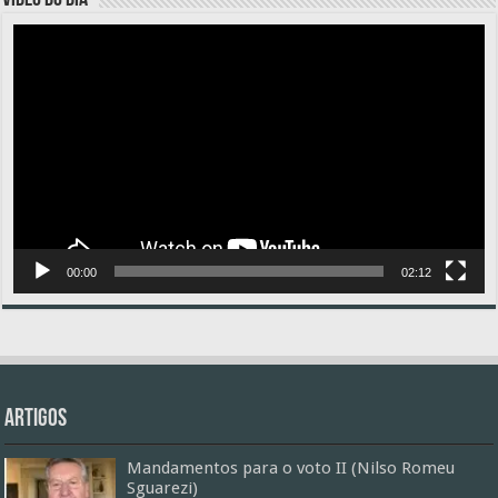
VÍDEO DO DIA
Tocador
de
vídeo
00:00
02:12
Artigos
Mandamentos para o voto II (Nilso Romeu
Sguarezi)