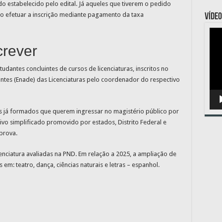
do estabelecido pelo edital. Já aqueles que tiverem o pedido
o efetuar a inscrição mediante pagamento da taxa
VÍDEO
Toc
de
víde
rever
dantes concluintes de cursos de licenciaturas, inscritos no
es (Enade) das Licenciaturas pelo coordenador do respectivo
 já formados que querem ingressar no magistério público por
vo simplificado promovido por estados, Distrito Federal e
prova.
cenciatura avaliadas na PND. Em relação a 2025, a ampliação de
 em: teatro, dança, ciências naturais e letras – espanhol.