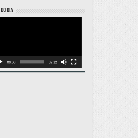
 DO DIA
ador
o
00:00
02:12