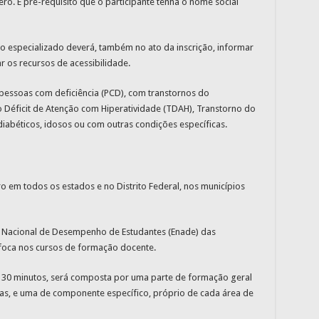
o. É pré-requisito que o participante tenha o nome social
to especializado deverá, também no ato da inscrição, informar
 os recursos de acessibilidade.
pessoas com deficiência (PCD), com transtornos do
Déficit de Atenção com Hiperatividade (TDAH), Transtorno do
, diabéticos, idosos ou com outras condições específicas.
o em todos os estados e no Distrito Federal, nos municípios
e Nacional de Desempenho de Estudantes (Enade) das
 foca nos cursos de formação docente.
e 30 minutos, será composta por uma parte de formação geral
as, e uma de componente específico, próprio de cada área de