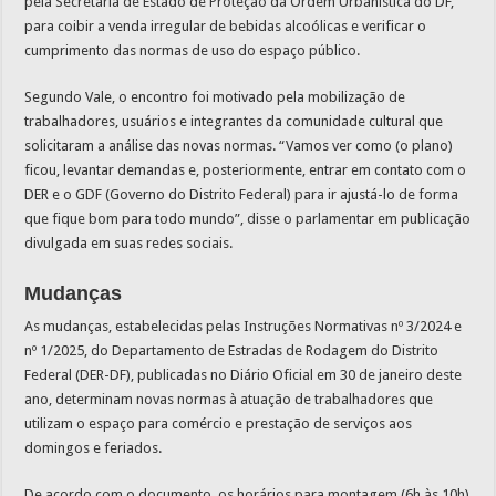
pela Secretaria de Estado de Proteção da Ordem Urbanística do DF,
para coibir a venda irregular de bebidas alcoólicas e verificar o
cumprimento das normas de uso do espaço público.
Segundo Vale, o encontro foi motivado pela mobilização de
trabalhadores, usuários e integrantes da comunidade cultural que
solicitaram a análise das novas normas. “Vamos ver como (o plano)
ficou, levantar demandas e, posteriormente, entrar em contato com o
DER e o GDF (Governo do Distrito Federal) para ir ajustá-lo de forma
que fique bom para todo mundo”, disse o parlamentar em publicação
divulgada em suas redes sociais.
Mudanças
As mudanças, estabelecidas pelas Instruções Normativas nº 3/2024 e
nº 1/2025, do Departamento de Estradas de Rodagem do Distrito
Federal (DER-DF), publicadas no Diário Oficial em 30 de janeiro deste
ano, determinam novas normas à atuação de trabalhadores que
utilizam o espaço para comércio e prestação de serviços aos
domingos e feriados.
De acordo com o documento, os horários para montagem (6h às 10h)