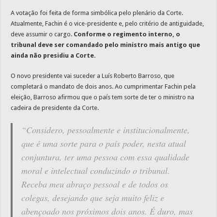
A votação foi feita de forma simbólica pelo plenário da Corte.
Atualmente, Fachin é o vice-presidente e, pelo critério de antiguidade,
deve assumir o cargo.
Conforme o regimento interno, o
tribunal deve ser comandado pelo ministro mais antigo que
ainda não presidiu a Corte.
O novo presidente vai suceder a Luís Roberto Barroso, que
completará o mandato de dois anos. Ao cumprimentar Fachin pela
eleição, Barroso afirmou que o país tem sorte de ter o ministro na
cadeira de presidente da Corte.
“Considero, pessoalmente e institucionalmente,
que é uma sorte para o país poder, nesta atual
conjuntura, ter uma pessoa com essa qualidade
moral e intelectual conduzindo o tribunal.
Receba meu abraço pessoal e de todos os
colegas, desejando que seja muito feliz e
abençoado nos próximos dois anos. É duro, mas