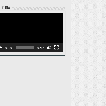
 DO DIA
ador
o
00:00
02:12