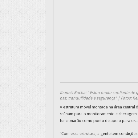
Ibaneis Rocha: ” Estou muito confiante de
paz, tranquilidade e segurança” | Fotos: Re
A estrutura móvel montada na área central d
reúnam para o monitoramento e checagem d
funcionarão como ponto de apoio para os a
“Com essa estrutura, a gente tem condições