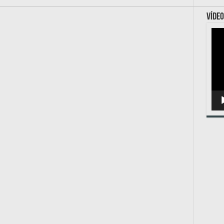
VÍDEO
Toc
de
víde