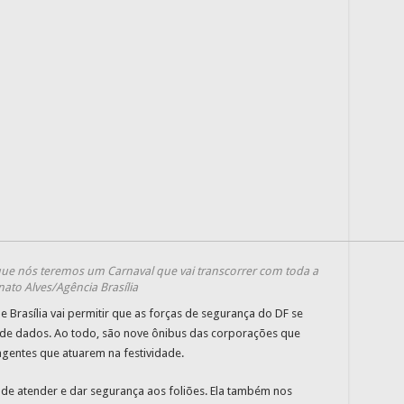
 que nós teremos um Carnaval que vai transcorrer com toda a
nato Alves/Agência Brasília
e Brasília vai permitir que as forças de segurança do DF se
e dados. Ao todo, são nove ônibus das corporações que
gentes que atuarem na festividade.
 de atender e dar segurança aos foliões. Ela também nos