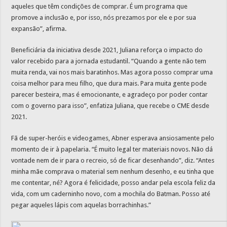
aqueles que têm condições de comprar. É um programa que
promove a inclusão e, por isso, nós prezamos por ele e por sua
expansão”, afirma.
Beneficiária da iniciativa desde 2021, Juliana reforça o impacto do
valor recebido para a jornada estudantil. “Quando a gente não tem
muita renda, vai nos mais baratinhos. Mas agora posso comprar uma
coisa melhor para meu filho, que dura mais. Para muita gente pode
parecer besteira, mas é emocionante, e agradeço por poder contar
com o governo para isso”, enfatiza Juliana, que recebe o CME desde
2021.
Fã de super-heróis e videogames, Abner esperava ansiosamente pelo
momento de ir à papelaria. “É muito legal ter materiais novos. Não dá
vontade nem de ir para o recreio, só de ficar desenhando”, diz. “Antes
minha mãe comprava o material sem nenhum desenho, e eu tinha que
me contentar, né? Agora é felicidade, posso andar pela escola feliz da
vida, com um caderninho novo, com a mochila do Batman. Posso até
pegar aqueles lápis com aquelas borrachinhas.”