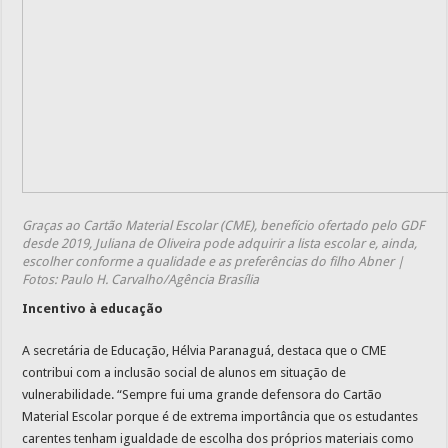
Graças ao Cartão Material Escolar (CME), benefício ofertado pelo GDF
desde 2019, Juliana de Oliveira pode adquirir a lista escolar e, ainda,
escolher conforme a qualidade e as preferências do filho Abner |
Fotos: Paulo H. Carvalho/Agência Brasília
Incentivo à educação
A secretária de Educação, Hélvia Paranaguá, destaca que o CME
contribui com a inclusão social de alunos em situação de
vulnerabilidade. “Sempre fui uma grande defensora do Cartão
Material Escolar porque é de extrema importância que os estudantes
carentes tenham igualdade de escolha dos próprios materiais como