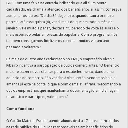
GDF. Com uma faixa na entrada indicando que ali é um ponto
cadastrado, ela chama a atenção dos beneficiários e, assim, consegue
aumentar os lucros. “Do dia 31 de janeiro, quando saiu a primeira
parcela, até essa quinta (6), vendi mais do que em todo o mês de
janeiro. Vale muito a pena”, destaca. “O período de volta às aulas é o
mais esperado pelas empresas de papelaria. Com o programa, nós
também conseguimos fidelizar os clientes – muitos vieram ano
passado e voltaram.”
Há mais de quatro anos cadastrado no CME, o empresário Alcenir
Ribeiro incentiva a participação de outros comerciantes. “O benefício
maior é trazer novos clientes para o estabelecimento, dando uma
aquecida no comércio. São vendas à vista, então, vendemos hoje e
amanhã já está na conta, o que é bom demais”, afirma. “Recomendo a
outros empresários que mantenham a documentação em dia, façam
o cadastro e participem, vale a pena.”
Como funciona
O Cartão Material Escolar atende alunos de 4 a 17 anos matriculados
na rede pública do DF, cujos responsáveis sejam beneficiários do