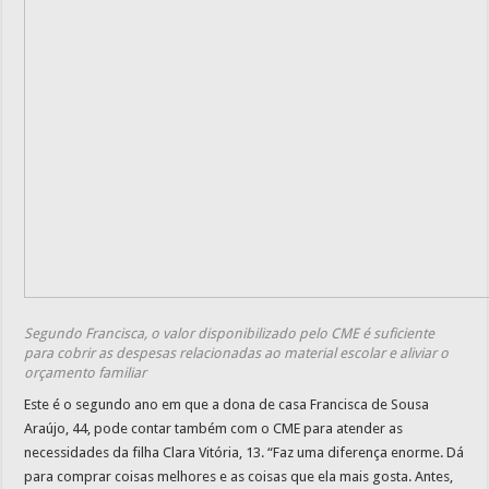
Segundo Francisca, o valor disponibilizado pelo CME é suficiente
para cobrir as despesas relacionadas ao material escolar e aliviar o
orçamento familiar
Este é o segundo ano em que a dona de casa Francisca de Sousa
Araújo, 44, pode contar também com o CME para atender as
necessidades da filha Clara Vitória, 13. “Faz uma diferença enorme. Dá
para comprar coisas melhores e as coisas que ela mais gosta. Antes,