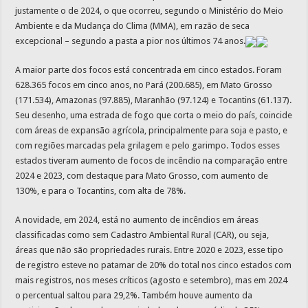
justamente o de 2024, o que ocorreu, segundo o Ministério do Meio
Ambiente e da Mudança do Clima (MMA), em razão de seca
excepcional – segundo a pasta a pior nos últimos 74 anos.
A maior parte dos focos está concentrada em cinco estados. Foram
628.365 focos em cinco anos, no Pará (200.685), em Mato Grosso
(171.534), Amazonas (97.885), Maranhão (97.124) e Tocantins (61.137).
Seu desenho, uma estrada de fogo que corta o meio do país, coincide
com áreas de expansão agrícola, principalmente para soja e pasto, e
com regiões marcadas pela grilagem e pelo garimpo. Todos esses
estados tiveram aumento de focos de incêndio na comparação entre
2024 e 2023, com destaque para Mato Grosso, com aumento de
130%, e para o Tocantins, com alta de 78%.
A novidade, em 2024, está no aumento de incêndios em áreas
classificadas como sem Cadastro Ambiental Rural (CAR), ou seja,
áreas que não são propriedades rurais. Entre 2020 e 2023, esse tipo
de registro esteve no patamar de 20% do total nos cinco estados com
mais registros, nos meses críticos (agosto e setembro), mas em 2024
o percentual saltou para 29,2%. Também houve aumento da