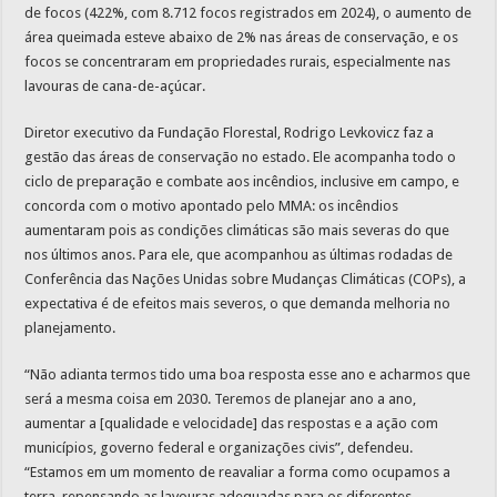
de focos (422%, com 8.712 focos registrados em 2024), o aumento de
área queimada esteve abaixo de 2% nas áreas de conservação, e os
focos se concentraram em propriedades rurais, especialmente nas
lavouras de cana-de-açúcar.
Diretor executivo da Fundação Florestal, Rodrigo Levkovicz faz a
gestão das áreas de conservação no estado. Ele acompanha todo o
ciclo de preparação e combate aos incêndios, inclusive em campo, e
concorda com o motivo apontado pelo MMA: os incêndios
aumentaram pois as condições climáticas são mais severas do que
nos últimos anos. Para ele, que acompanhou as últimas rodadas de
Conferência das Nações Unidas sobre Mudanças Climáticas (COPs), a
expectativa é de efeitos mais severos, o que demanda melhoria no
planejamento.
“Não adianta termos tido uma boa resposta esse ano e acharmos que
será a mesma coisa em 2030. Teremos de planejar ano a ano,
aumentar a [qualidade e velocidade] das respostas e a ação com
municípios, governo federal e organizações civis”, defendeu.
“Estamos em um momento de reavaliar a forma como ocupamos a
terra, repensando as lavouras adequadas para os diferentes