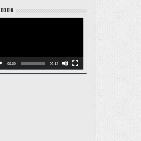
 DO DIA
ador
o
00:00
02:12