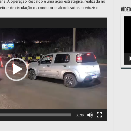
ana. A operação Rescaldo é uma ação estratégica, realizada no
irar de circulação os condutores alcoolizados e reduzir o
VÍDEO
Toc
de
víde
00:30