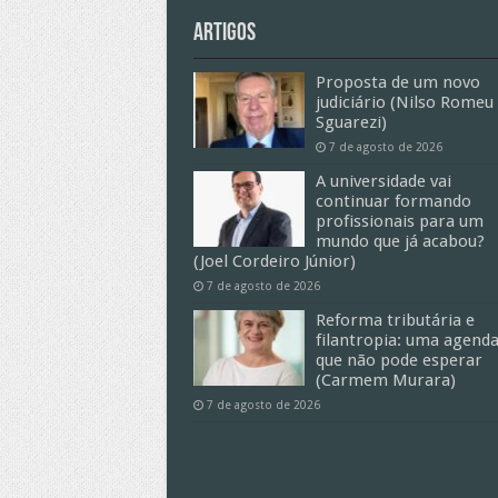
Artigos
Proposta de um novo
judiciário (Nilso Romeu
Sguarezi)
7 de agosto de 2026
A universidade vai
continuar formando
profissionais para um
mundo que já acabou?
(Joel Cordeiro Júnior)
7 de agosto de 2026
Reforma tributária e
filantropia: uma agend
que não pode esperar
(Carmem Murara)
7 de agosto de 2026