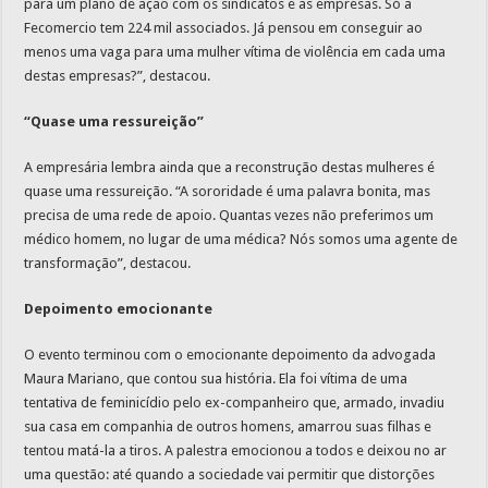
para um plano de ação com os sindicatos e as empresas. Só a
Fecomercio tem 224 mil associados. Já pensou em conseguir ao
menos uma vaga para uma mulher vítima de violência em cada uma
destas empresas?”, destacou.
“Quase uma ressureição”
A empresária lembra ainda que a reconstrução destas mulheres é
quase uma ressureição. “A sororidade é uma palavra bonita, mas
precisa de uma rede de apoio. Quantas vezes não preferimos um
médico homem, no lugar de uma médica? Nós somos uma agente de
transformação”, destacou.
Depoimento emocionante
O evento terminou com o emocionante depoimento da advogada
Maura Mariano, que contou sua história. Ela foi vítima de uma
tentativa de feminicídio pelo ex-companheiro que, armado, invadiu
sua casa em companhia de outros homens, amarrou suas filhas e
tentou matá-la a tiros. A palestra emocionou a todos e deixou no ar
uma questão: até quando a sociedade vai permitir que distorções