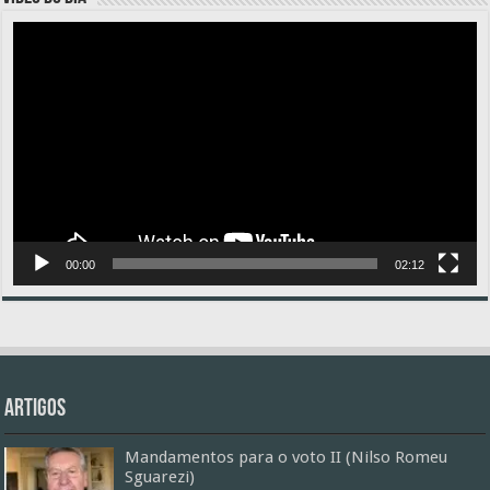
Tocador
de
vídeo
00:00
02:12
Artigos
Mandamentos para o voto II (Nilso Romeu
Sguarezi)