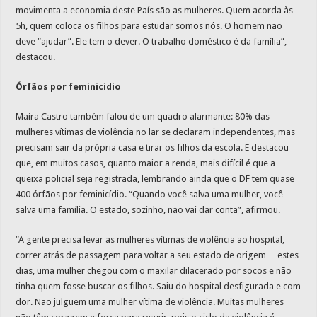
movimenta a economia deste País são as mulheres. Quem acorda às
5h, quem coloca os filhos para estudar somos nós. O homem não
deve “ajudar”. Ele tem o dever. O trabalho doméstico é da família”,
destacou.
Órfãos por feminicídio
Maíra Castro também falou de um quadro alarmante: 80% das
mulheres vítimas de violência no lar se declaram independentes, mas
precisam sair da própria casa e tirar os filhos da escola. E destacou
que, em muitos casos, quanto maior a renda, mais difícil é que a
queixa policial seja registrada, lembrando ainda que o DF tem quase
400 órfãos por feminicídio. “Quando você salva uma mulher, você
salva uma família. O estado, sozinho, não vai dar conta”, afirmou.
“A gente precisa levar as mulheres vítimas de violência ao hospital,
correr atrás de passagem para voltar a seu estado de origem… estes
dias, uma mulher chegou com o maxilar dilacerado por socos e não
tinha quem fosse buscar os filhos. Saiu do hospital desfigurada e com
dor. Não julguem uma mulher vítima de violência. Muitas mulheres